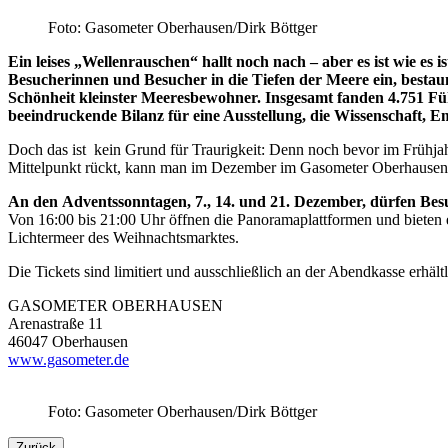
Foto: Gasometer Oberhausen/Dirk Böttger
Ein leises „Wellenrauschen“ hallt noch nach – aber es ist wie es
Besucherinnen und Besucher in die Tiefen der Meere ein, bestau
Schönheit kleinster Meeresbewohner. Insgesamt fanden 4.751 Führ
beeindruckende Bilanz für eine Ausstellung, die Wissenschaft, E
Doch das ist kein Grund für Traurigkeit: Denn noch bevor im Frühja
Mittelpunkt rückt, kann man im Dezember im Gasometer Oberhausen e
An den Adventssonntagen, 7., 14. und 21. Dezember, dürfen Bes
Von 16:00 bis 21:00 Uhr öffnen die Panoramaplattformen und bieten e
Lichtermeer des Weihnachtsmarktes.
Die Tickets sind limitiert und ausschließlich an der Abendkasse erhäl
GASOMETER OBERHAUSEN
Arenastraße 11
46047 Oberhausen
www.gasometer.de
Foto: Gasometer Oberhausen/Dirk Böttger
Zurück