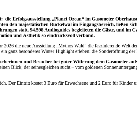
 ist: die Erfolgsausstellung „Planet Ozean“ im Gasometer Oberhaus
nten den majestätischen Buckelwal im Eingangsbereich, ließen sic
ungen statt, 94.598 Audioguides begleiteten die Gäste, und im Ca
motion und Ästhetik so eindrucksvoll verband.
hr 2026 die neue Ausstellung „Mythos Wald“ die faszinierende Welt d
in ganz besonderes Winter-Highlight erleben: die Sonderöffnung der
ucherinnen und Besucher bei guter Witterung dem Gasometer aufs
inen Blick, der seinesgleichen sucht – vom goldenen Sonnenuntergang 
tlich. Der Eintritt kostet 3 Euro für Erwachsene und 2 Euro für Kinder 