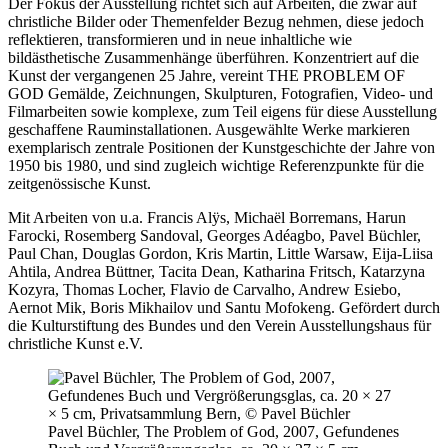
Der Fokus der Ausstellung richtet sich auf Arbeiten, die zwar auf
christliche Bilder oder Themenfelder Bezug nehmen, diese jedoch
reflektieren, transformieren und in neue inhaltliche wie
bildästhetische Zusammenhänge überführen. Konzentriert auf die
Kunst der vergangenen 25 Jahre, vereint THE PROBLEM OF
GOD Gemälde, Zeichnungen, Skulpturen, Fotografien, Video- und
Filmarbeiten sowie komplexe, zum Teil eigens für diese Ausstellung
geschaffene Rauminstallationen. Ausgewählte Werke markieren
exemplarisch zentrale Positionen der Kunstgeschichte der Jahre von
1950 bis 1980, und sind zugleich wichtige Referenzpunkte für die
zeitgenössische Kunst.
Mit Arbeiten von u.a. Francis Alÿs, Michaël Borremans, Harun
Farocki, Rosemberg Sandoval, Georges Adéagbo, Pavel Büchler,
Paul Chan, Douglas Gordon, Kris Martin, Little Warsaw, Eija-Liisa
Ahtila, Andrea Büttner, Tacita Dean, Katharina Fritsch, Katarzyna
Kozyra, Thomas Locher, Flavio de Carvalho, Andrew Esiebo,
Aernot Mik, Boris Mikhailov und Santu Mofokeng. Gefördert durch
die Kulturstiftung des Bundes und den Verein Ausstellungshaus für
christliche Kunst e.V.
Pavel Büchler, The Problem of God, 2007, Gefundenes