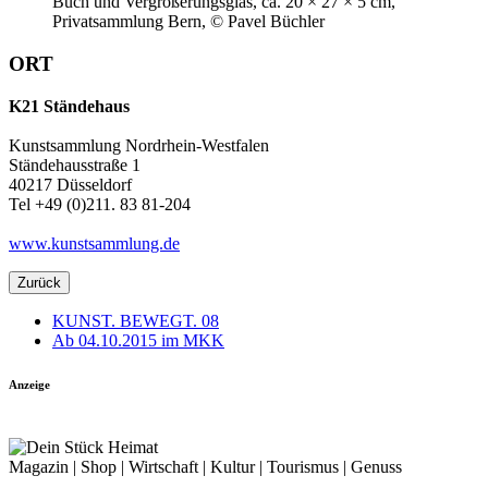
Buch und Vergrößerungsglas, ca. 20 × 27 × 5 cm,
Privatsammlung Bern, © Pavel Büchler
ORT
K21 Ständehaus
Kunstsammlung Nordrhein-Westfalen
Ständehausstraße 1
40217 Düsseldorf
Tel +49 (0)211. 83 81-204
www.kunstsammlung.de
Zurück
KUNST. BEWEGT. 08
Ab 04.10.2015 im MKK
Anzeige
Magazin | Shop | Wirtschaft | Kultur | Tourismus | Genuss