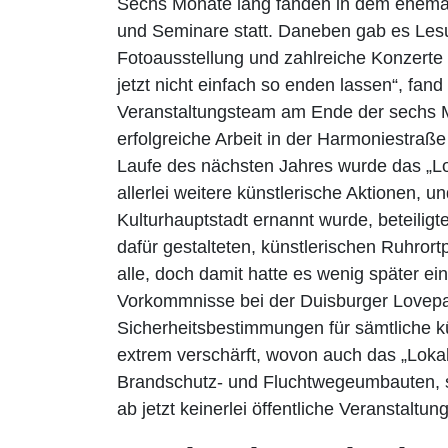
Sechs Monate lang fanden in dem ehemal
und Seminare statt. Daneben gab es Les
Fotoausstellung und zahlreiche Konzerte 
jetzt nicht einfach so enden lassen“, fan
Veranstaltungsteam am Ende der sechs M
erfolgreiche Arbeit in der Harmoniestraß
Laufe des nächsten Jahres wurde das „L
allerlei weitere künstlerische Aktionen,
Kulturhauptstadt ernannt wurde, beteiligt
dafür gestalteten, künstlerischen Ruhrortp
alle, doch damit hatte es wenig später ei
Vorkommnisse bei der Duisburger Lovepa
Sicherheitsbestimmungen für sämtliche k
extrem verschärft, wovon auch das „Loka
Brandschutz- und Fluchtwegeumbauten, so 
ab jetzt keinerlei öffentliche Veranstaltu