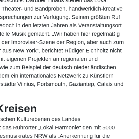
ldschule. Darüber hinaus stehen das Lokal
r Theater- und Bandproben, handwerklich-kreative
tbesprechungen zur Verfügung. Seinen größten Ruf
edoch in den letzten Jahren als Veranstaltungsort
telle Musik gemacht. „Wir haben hier regelmäßig
s der Improviser-Szene der Region, aber auch zum
 aus New York“, berichtet Rüdiger Eichholtz nicht
mit eigenen Projekten an regionalen und
wie zum Beispiel der deutsch-niederländischen
dem ein internationales Netzwerk zu Künstlern
städte Vilnius, Portsmouth, Gaziantep, Calais und
Kreisen
itischen Kulturebenen des Landes
 das Ruhrorter „Lokal Harmonie“ den mit 5000
ndesmusikrates NRW als „Anerkennung für die