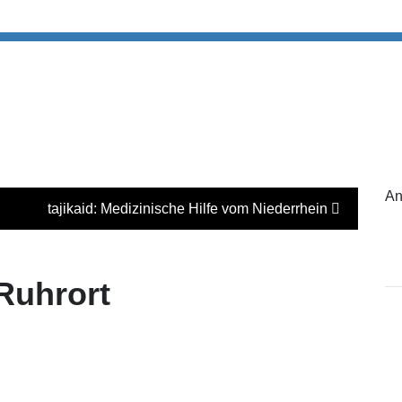
An
tajikaid: Medizinische Hilfe vom Niederrhein
Ruhrort