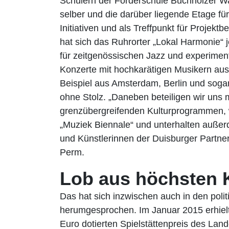
Schülern der Förderschule Buchholzer Wa
selber und die darüber liegende Etage fü
Initiativen und als Treffpunkt für Projek
hat sich das Ruhrorter „Lokal Harmonie“ j
für zeitgenössischen Jazz und experimen
Konzerte mit hochkarätigen Musikern au
Beispiel aus Amsterdam, Berlin und sogar
ohne Stolz. „Daneben beteiligen wir uns 
grenzübergreifenden Kulturprogrammen, 
„Muziek Biennale“ und unterhalten außer
und Künstlerinnen der Duisburger Partner
Perm.
Lob aus höchsten 
Das hat sich inzwischen auch in den pol
herumgesprochen. Im Januar 2015 erhielt
Euro dotierten Spielstättenpreis des La