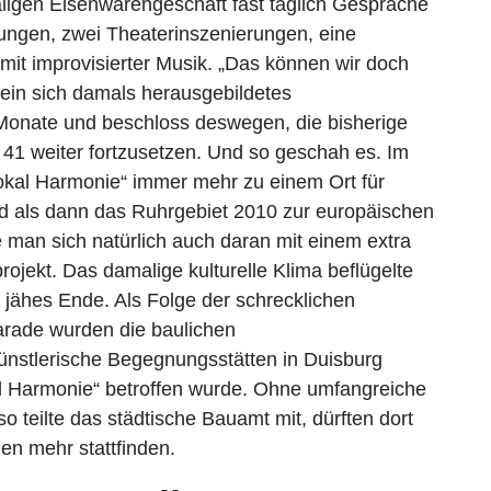
igen Eisenwarengeschäft fast täglich Gespräche
ungen, zwei Theaterinszenierungen, eine
mit improvisierter Musik. „Das können wir doch
d ein sich damals herausgebildetes
onate und beschloss deswegen, die bisherige
e 41 weiter fortzusetzen. Und so geschah es. Im
okal Harmonie“ immer mehr zu einem Ort für
 und als dann das Ruhrgebiet 2010 zur europäischen
e man sich natürlich auch daran mit einem extra
rojekt. Das damalige kulturelle Klima beflügelte
n jähes Ende. Als Folge der schrecklichen
rade wurden die baulichen
ünstlerische Begegnungsstätten in Duisburg
l Harmonie“ betroffen wurde. Ohne umfangreiche
teilte das städtische Bauamt mit, dürften dort
ngen mehr stattfinden.