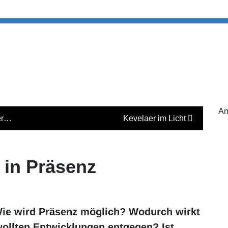
An
er…
Kevelaer im Licht
 in Präsenz
Wie wird Präsenz möglich? Wodurch wirkt
ollten Entwicklungen entgegen? Ist