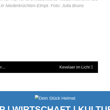
in Niederkrüchten-Elmpt. Foto: Julia Bruns
er…
Kevelaer im Licht
P | WIRTSCHAFT | KULTUR