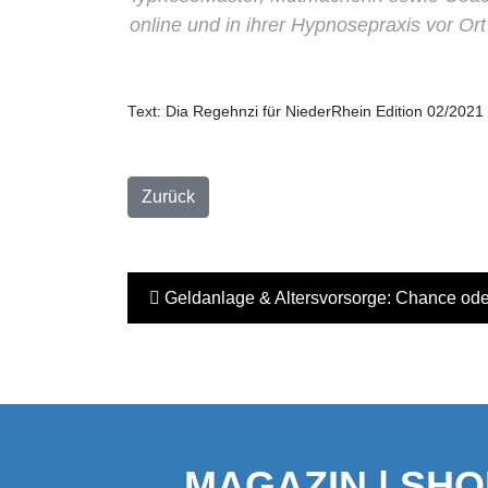
gen Raum via online und in ihrer Hypnosepraxis vor Ort 
Text: Dia Regehnzi für NiederRhein Edition 02/2021
Zurück
Geldanlage & Altersvorsorge: Chance od
MAGAZIN | SHO