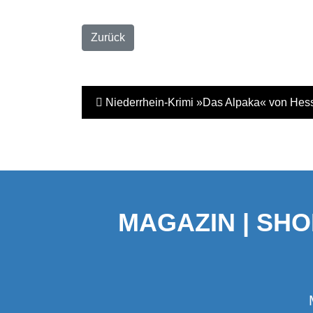
Zurück
Niederrhein-Krimi »Das Alpaka« von Hess
MAGAZIN | SHO