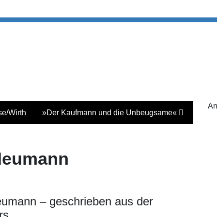
An
e/Wirth
»Der Kaufmann und die Unbeugsame«
Neumann
eumann – geschrieben aus der
rs