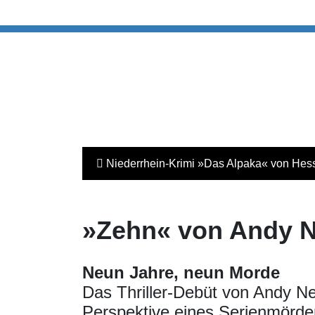
Niederrhein-Krimi »Das Alpaka« von Hess
»Zehn« von Andy 
Neun Jahre, neun Morde
Das Thriller-Debüt von Andy N
Perspektive eines Serienmörde