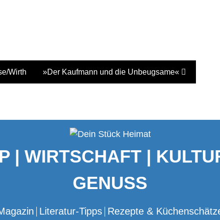
e/Wirth
»Der Kaufmann und die Unbeugsame«
P | WIRTSCHAFT | KULTUR
GENUSS
Magazin
Literatur-Tipps
Rezepte & Küchenschätz