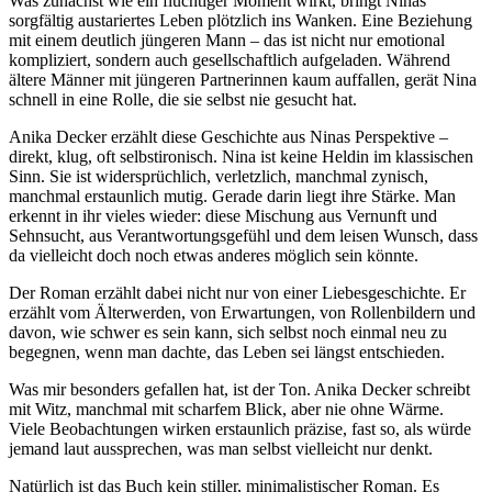
Was zunächst wie ein flüchtiger Moment wirkt, bringt Ninas
sorgfältig austariertes Leben plötzlich ins Wanken. Eine Beziehung
mit einem deutlich jüngeren Mann – das ist nicht nur emotional
kompliziert, sondern auch gesellschaftlich aufgeladen. Während
ältere Männer mit jüngeren Partnerinnen kaum auffallen, gerät Nina
schnell in eine Rolle, die sie selbst nie gesucht hat.
Anika Decker erzählt diese Geschichte aus Ninas Perspektive –
direkt, klug, oft selbstironisch. Nina ist keine Heldin im klassischen
Sinn. Sie ist widersprüchlich, verletzlich, manchmal zynisch,
manchmal erstaunlich mutig. Gerade darin liegt ihre Stärke. Man
erkennt in ihr vieles wieder: diese Mischung aus Vernunft und
Sehnsucht, aus Verantwortungsgefühl und dem leisen Wunsch, dass
da vielleicht doch noch etwas anderes möglich sein könnte.
Der Roman erzählt dabei nicht nur von einer Liebesgeschichte. Er
erzählt vom Älterwerden, von Erwartungen, von Rollenbildern und
davon, wie schwer es sein kann, sich selbst noch einmal neu zu
begegnen, wenn man dachte, das Leben sei längst entschieden.
Was mir besonders gefallen hat, ist der Ton. Anika Decker schreibt
mit Witz, manchmal mit scharfem Blick, aber nie ohne Wärme.
Viele Beobachtungen wirken erstaunlich präzise, fast so, als würde
jemand laut aussprechen, was man selbst vielleicht nur denkt.
Natürlich ist das Buch kein stiller, minimalistischer Roman. Es