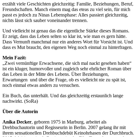
erzählt viele Geschichten gleichzeitig: Familie, Beziehungen, Beruf,
Freundschaften. Manch einem mag das eteas zu viel sein, für mich
passt es jedoch zu Ninas Lebensphase: Alles passiert gleichzeitig,
nichts lässt sich sauber voneinander trennen.
Und vielleicht ist genau das die eigentliche Stärke dieses Romans.
Er zeigt, dass das Leben selten so klar ist, wie man es gern hätte.
Dass Vernunft manchmal nur ein anderes Wort für Vorsicht ist. Und
dass es Mut braucht, den eigenen Weg noch einmal zu hinterfragen.
Mein Fazit:
„Zwei vernünftige Erwachsene, die sich mal nackt gesehen haben“
ist ein kluger, humorvoller und zugleich sehr ehrlicher Roman über
das Leben in der Mitte des Lebens. Über Beziehungen,
Erwartungen und über die Frage, ob es vielleicht nie zu spät ist,
noch einmal etwas anders zu versuchen.
Ein Buch, das unterhält. Und das gleichzeitig erstaunlich lange
nachwirkt. (SoRa)
Über die Autorin
Anika Decker
, geboren 1975 in Marburg, arbeitet als
Drehbuchautorin und Regisseurin in Berlin. 2007 gelang ihr mit
ihrem sensationellen Drehbuchdebüt Keinohrhasen der Durchbruch.