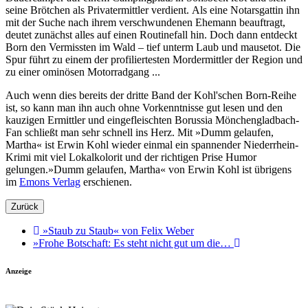
seine Brötchen als Privatermittler verdient. Als eine Notarsgattin ihn
mit der Suche nach ihrem verschwundenen Ehemann beauftragt,
deutet zunächst alles auf einen Routinefall hin. Doch dann entdeckt
Born den Vermissten im Wald – tief unterm Laub und mausetot. Die
Spur führt zu einem der profiliertesten Mordermittler der Region und
zu einer ominösen Motorradgang ...
Auch wenn dies bereits der dritte Band der Kohl'schen Born-Reihe
ist, so kann man ihn auch ohne Vorkenntnisse gut lesen und den
kauzigen Ermittler und eingefleischten Borussia Mönchengladbach-
Fan schließt man sehr schnell ins Herz. Mit »Dumm gelaufen,
Martha« ist Erwin Kohl wieder einmal ein spannender Niederrhein-
Krimi mit viel Lokalkolorit und der richtigen Prise Humor
gelungen.»Dumm gelaufen, Martha« von Erwin Kohl ist übrigens
im
Emons Verlag
erschienen.
Zurück
»Staub zu Staub« von Felix Weber
»Frohe Botschaft: Es steht nicht gut um die…
Anzeige